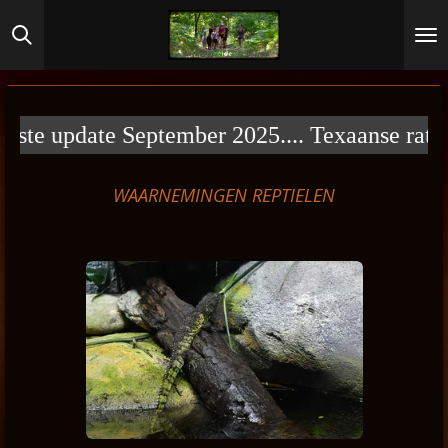
Ga
direct
naar
de
hoofdinhoud
e update September 2025.... Texaanse ratelsla
WAARNEMINGEN REPTIELEN