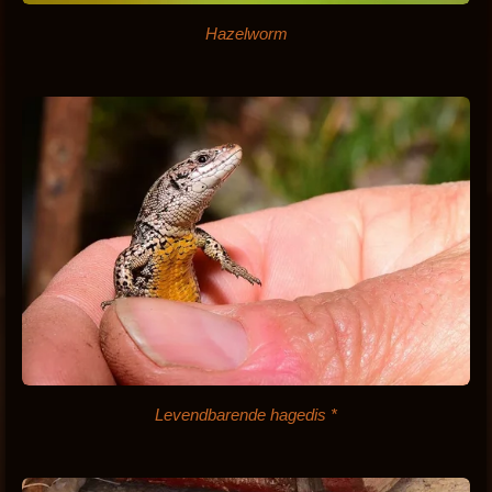
Hazelworm
Levendbarende hagedis *