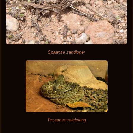
Spaanse zandloper
Texaanse ratelslang