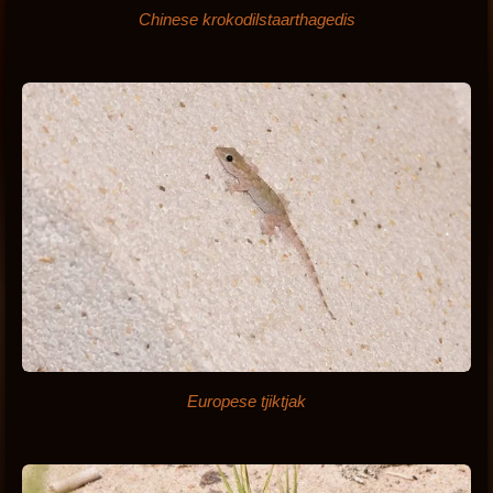
Chinese krokodilstaarthagedis
Europese tjiktjak