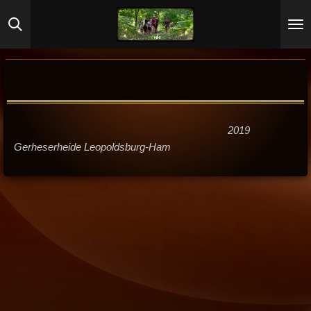
Ga
direct
naar
de
hoofdinhoud
2019
Gerheserheide Leopoldsburg-Ham