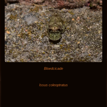
Bloedcicade
Issus coleoptratus