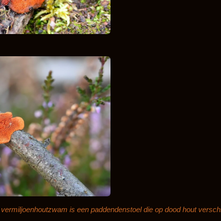
vermiljoenhoutzwam is een paddendenstoel die op dood hout verschi