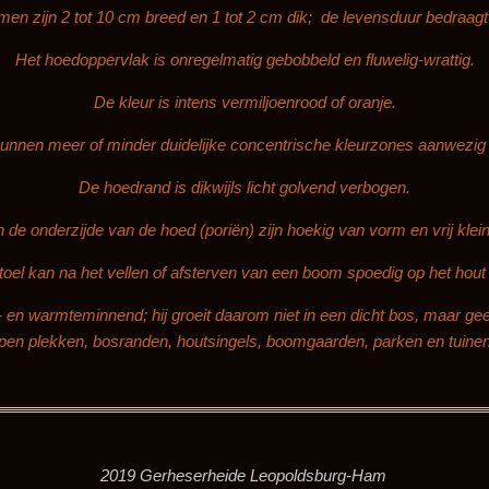
men zijn 2 tot 10 cm breed en 1 tot 2 cm dik; de levensduur bedraagt 
Het hoedoppervlak is onregelmatig gebobbeld en fluwelig-wrattig.
De kleur is intens vermiljoenrood of oranje.
unnen meer of minder duidelijke concentrische kleurzones aanwezig 
De hoedrand is dikwijls licht golvend verbogen.
 de onderzijde van de hoed (poriën) zijn hoekig van vorm en vrij klei
oel kan na het vellen of afsterven van een boom spoedig op het hout 
- en warmteminnend; hij groeit daarom niet in een dicht bos, maar ge
pen plekken, bosranden, houtsingels, boomgaarden, parken en tuinen
heide Leopoldsburg-Ham