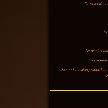
De vruchtlicha
Er k
De gaatjes aan
De paddenst
De soort is buitengewoon licht
o
2019 Gerheser