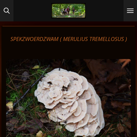
Ga
direct
naar
de
hoofdinhoud
SPEKZWOERDZWAM (
MERULIUS TREMELLOSUS )