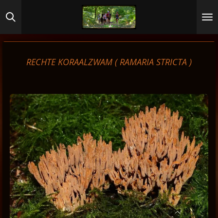
Ga
direct
naar
de
hoofdinhoud
RECHTE KORAALZWAM (
RAMARIA STRICTA )