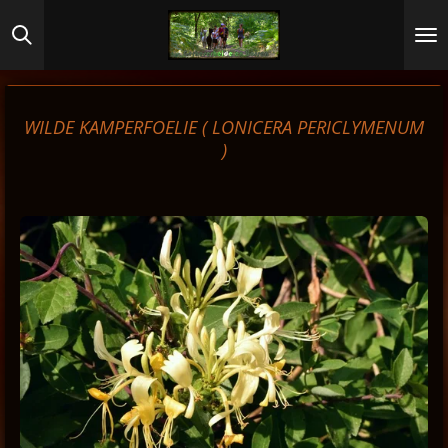
Ga
direct
naar
de
hoofdinhoud
WILDE KAMPERFOELIE (
LONICERA PERICLYMENUM
)