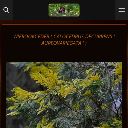
Ga
direct
naar
de
hoofdinhoud
WIEROOKCEDER ( CALOCEDRUS DECURRENS '
AUREOVARIEGATA ' )