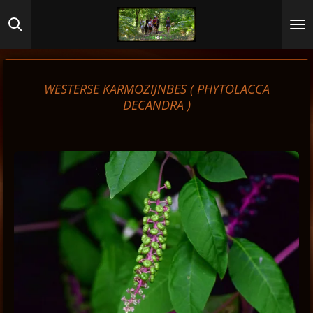
Ga
direct
naar
de
hoofdinhoud
WESTERSE KARMOZIJNBES (
PHYTOLACCA
DECANDRA
)