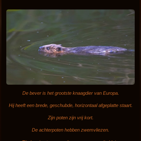
De bever is het grootste knaagdier van Europa.
Hij heeft een brede, geschubde, horizontaal afgeplatte staart.
Zijn poten zijn vrij kort.
De achterpoten hebben zwemvliezen.