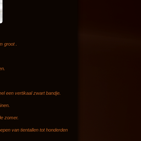
m groot .
en.
eel een vertikaal zwart bandje.
inen.
 de zomer.
epen van tientallen tot honderden