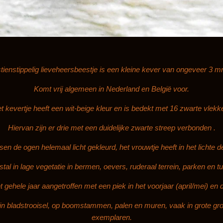
ienstippelig lieveheersbeestje is een kleine kever van ongeveer 3 m
Komt vrij algemeen in Nederland en België voor.
t kevertje heeft een wit-beige kleur en is bedekt met 16 zwarte vlekk
Hiervan zijn er drie met een duidelijke zwarte streep verbonden .
sen de ogen helemaal licht gekleurd, het vrouwtje heeft in het lichte d
tal in lage vegetatie in bermen, oevers, ruderaal terrein, parken en tu
 gehele jaar aangetroffen met een piek in het voorjaar (april/mei) en
, in bladstrooisel, op boomstammen, palen en muren, vaak in grote gro
exemplaren.