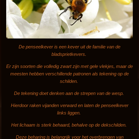
De penseelkever is een kever uit de familie van de
bladsprietkevers.
Er zijn soorten die volledig zwart zijn met gele vlekjes, maar de
meesten hebben verschillende patronen als tekening op de
schilden.
De tekening doet denken aan de strepen van de wesp.
Hierdoor raken vijanden verward en laten de penseelkever
links liggen.
Het lichaam is sterk behaard, behalve op de dekschilden.
Deze beharing is belangrijk voor het overbrengen van