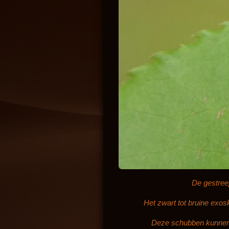
De gestreep
Het zwart tot bruine exos
Deze schubben kunnen m