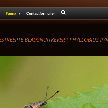
Fauna
Contactformulier
ESTREEPTE BLADSNUITKEVER ( PHYLLOBIUS PYRI