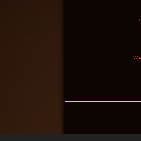
D
Waa
2019 Gerheser