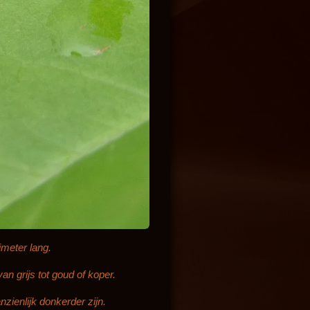
imeter lang.
n grijs tot goud of koper.
ienlijk donkerder zijn.