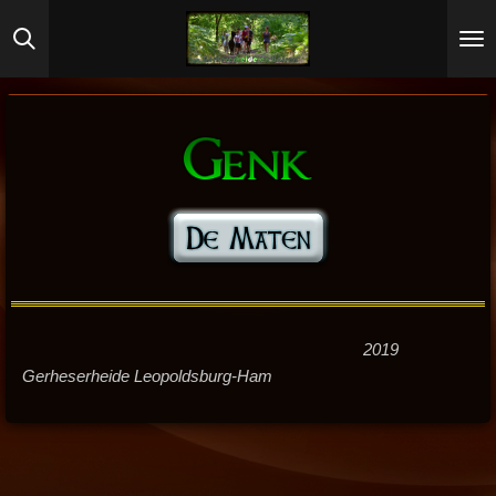
Ga
direct
naar
de
hoofdinhoud
2019
Gerheserheide Leopoldsburg-Ham