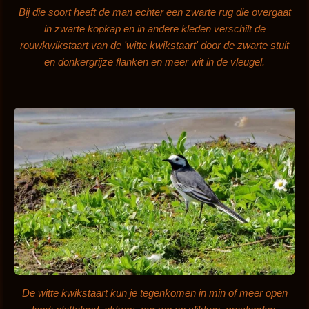
Bij die soort heeft de man echter een zwarte rug die overgaat
in zwarte kopkap en in andere kleden verschilt de
rouwkwikstaart van de 'witte kwikstaart' door de zwarte stuit
en donkergrijze flanken en meer wit in de vleugel.
De witte kwikstaart kun je tegenkomen in min of meer open