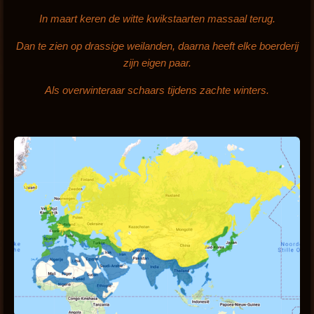
In maart keren de witte kwikstaarten massaal terug.
D
an te zien op drassige weilanden, daarna heeft elke boerderij
zijn eigen paar.
Als overwinteraar schaars tijdens zachte winters.