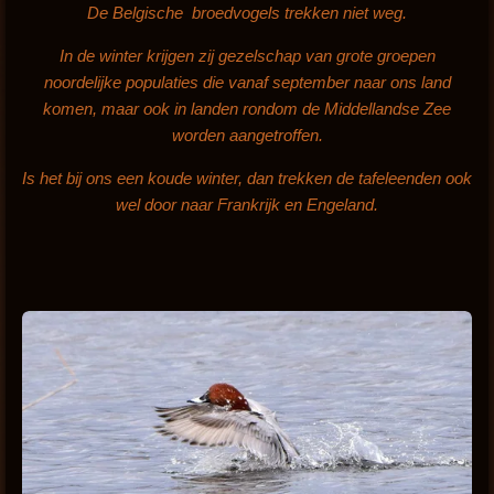
De Belgische broedvogels trekken niet weg.
In de winter krijgen zij gezelschap van grote groepen
noordelijke populaties die vanaf september naar ons land
komen, maar ook in landen rondom de Middellandse Zee
worden aangetroffen.
Is het bij ons een koude winter, dan trekken de tafeleenden ook
wel door naar Frankrijk en Engeland.