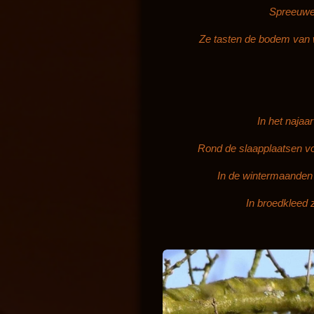
l
S
preeuwen
a
Ze tasten de bodem van w
y
In het naja
Rond de slaapplaatsen vo
In de wintermaanden 
In broedkleed 