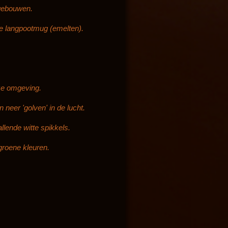
e
 gebouwen.
t
de langpootmug (emelten).
t
i
n
g
s
ze omgeving.
eer 'golven' in de lucht.
lende witte spikkels.
groene kleuren.