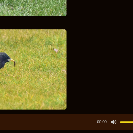
00:00
M