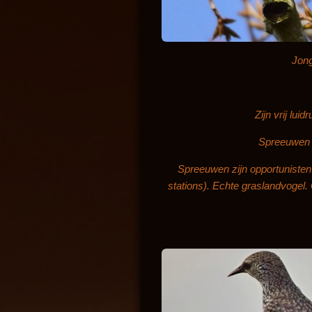
Jong
Z
ijn vrij lu
Spreeuwen b
Spreeuwen zijn opportunisten 
stations). Echte graslandvogel.