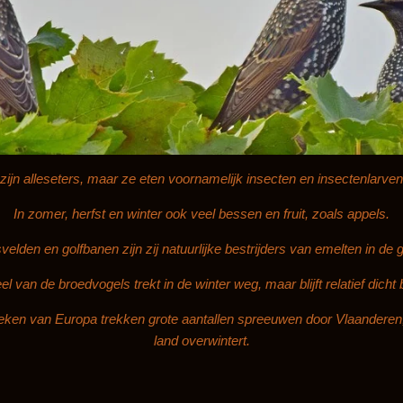
ijn alleseters, maar ze eten voornamelijk insecten en insectenlarven 
In zomer, herfst en winter ook veel bessen en fruit, zoals appels.
velden en golfbanen zijn zij natuurlijke bestrijders van emelten in de 
l van de broedvogels trekt in de winter weg, maar blijft relatief dicht b
streken van Europa trekken grote aantallen spreeuwen door Vlaanderen
land overwintert.