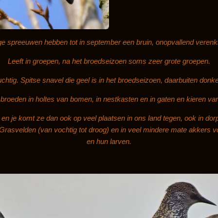
e spreeuwen hebben tot in september een bruin, onopvallend verenk
Leeft in groepen, na het broedseizoen soms zeer grote groepen.
idruchtig. Spitse snavel die geel is in het broedseizoen, daarbuiten donke
roeden in holtes van bomen, in nestkasten en in gaten en kieren v
en je komt ze dan ook op veel plaatsen in ons land tegen, ook in dor
 Grasvelden (van vochtig tot droog) en in veel mindere mate akkers
en hun larven.