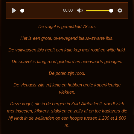
00:00
P
M
S
l
u
e
De vogel is gemiddeld 78 cm.
a
t
t
Het is een grote, overwegend blauw-zwarte ibis.
y
e
t
i
De volwassen ibis heeft een kale kop met rood en witte huid.
n
De snavel is lang, rood gekleurd en neerwaarts gebogen.
g
s
De poten zijn rood.
De vleugels zijn vrij lang en hebben grote koperkleurige
vlekken.
Deze vogel, die in de bergen in Zuid-Afrika leeft,
voedt zich
met insecten, kikkers, slakken en zelfs af en toe kadavers die
hij vindt in de weilanden op een hoogte tussen 1.200 et 1.800
m.