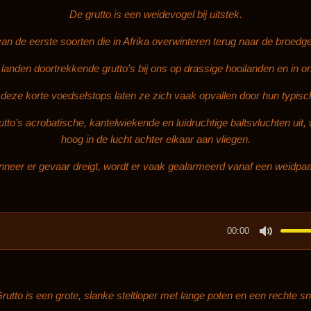
De grutto is een weidevogel bij uitstek.
an de eerste soorten die in Afrika overwinteren terug naar de broed
t landen doortrekkende grutto’s bij ons op drassige hooilanden en in o
 deze korte voedselstops laten ze zich vaak opvallen door hun typisc
tto’s acrobatische, kantelwiekende en luidruchtige baltsvluchten uit, 
hoog in de lucht achter elkaar aan vliegen.
neer er gevaar dreigt, wordt er vaak gealarmeerd vanaf een weidpaal
00:00
M
u
t
rutto is een grote, slanke steltloper met lange poten en een rechte sn
e