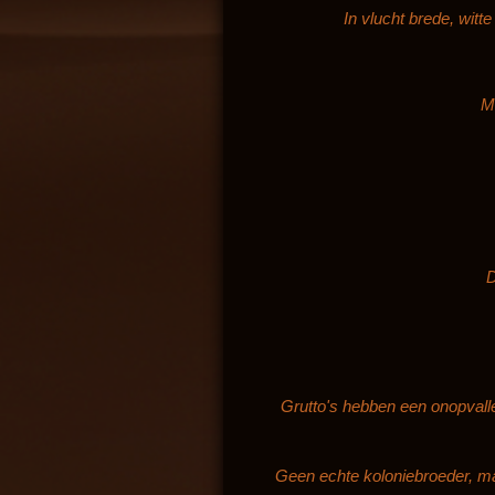
In vlucht brede, witt
M
D
Grutto's hebben een onopvalle
Geen echte koloniebroeder, ma