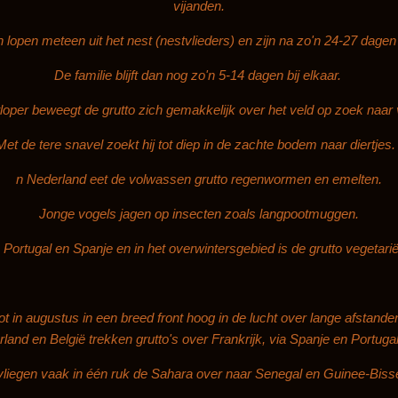
vijanden.
 lopen meteen uit het nest (nestvlieders) en zijn na zo'n 24-27 dagen 
De familie blijft dan nog zo'n 5-14 dagen bij elkaar.
tloper beweegt de grutto zich gemakkelijk over het veld op zoek naar
Met de tere snavel zoekt hij tot diep in de zachte bodem naar diertjes. 
n Nederland eet de volwassen grutto regenwormen en emelten.
Jonge vogels jagen op insecten zoals langpootmuggen.
 Portugal en Spanje en in het overwintersgebied is de grutto vegetariër 
 tot in augustus in een breed front hoog in de lucht over lange afstand
land en België trekken grutto's over Frankrijk, via Spanje en Portuga
vliegen vaak in één ruk de Sahara over naar Senegal en Guinee-Biss