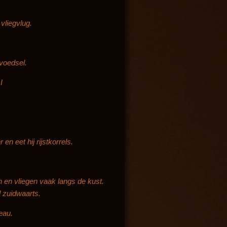
vliegvlug.
 voedsel.
I
en eet hij rijstkorrels.
en en vliegen vaak langs de kust.
l zuidwaarts.
eau.