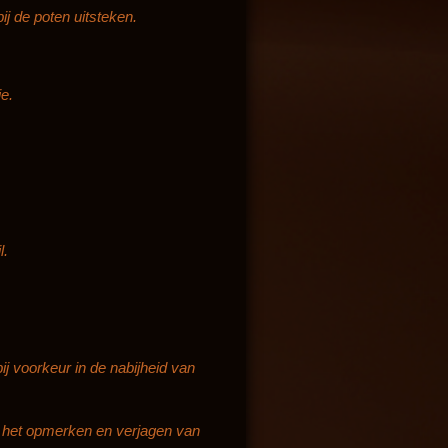
i
ij de poten uitsteken.
n
g
s
e.
l.
j voorkeur in de nabijheid van
t het opmerken en verjagen van