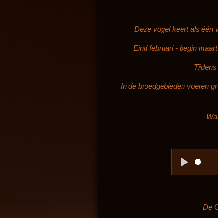
Deze vogel keert als één v
Eind februari - begin maar
Tijdens
In de broedgebieden voeren gru
Wan
P
l
a
De G
y