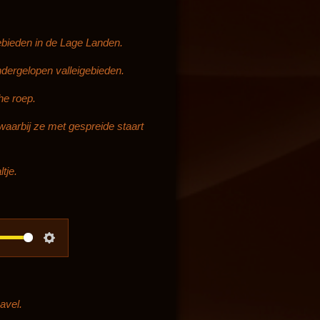
gebieden in de Lage Landen.
ndergelopen valleigebieden.
he roep.
waarbij ze met gespreide staart
tje.
S
e
t
avel.
t