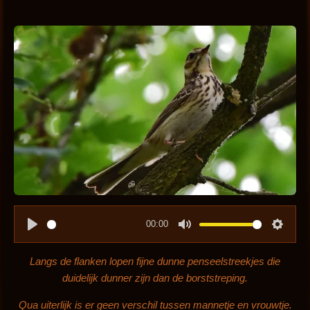
00:00
P
M
S
l
u
e
Langs de flanken lopen fijne dunne penseelstreekjes die
a
t
t
duidelijk dunner zijn dan de borststreping.
y
e
t
Qua uiterlijk is er geen verschil tussen mannetje en vrouwtje.
i