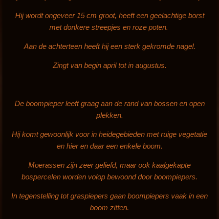
n
Hij wordt ongeveer 15 cm groot, heeft een geelachtige borst
g
met donkere streepjes en roze poten.
s
Aan de achterteen heeft hij een sterk gekromde nagel.
Zingt van begin april tot in augustus.
D
e boompieper leeft graag aan de rand van bossen en open
plekken.
Hij komt gewoonlijk voor in heidegebieden met ruige vegetatie
en hier en daar een enkele boom.
Moerassen zijn zeer geliefd, maar ook kaalgekapte
bospercelen worden volop bewoond door boompiepers.
In tegenstelling tot graspiepers gaan boompiepers vaak in een
boom zitten.