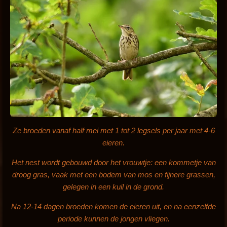
Ze broeden vanaf half mei met 1 tot 2
legsels per jaar met 4-6
eieren.
Het nest wordt gebouwd door het vrouwtje: een kommetje van
droog gras, vaak met een bodem van mos en fijnere grassen,
gelegen in een kuil in de grond.
Na 12-14 dagen broeden komen de eieren uit, en na eenzelfde
periode kunnen de jongen vliegen.