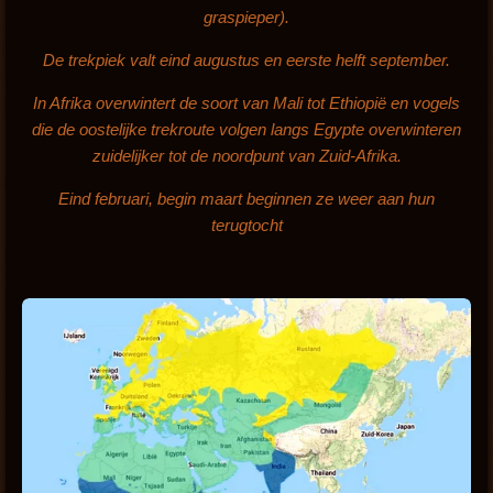
graspieper).
De trekpiek valt eind augustus en eerste helft september.
In Afrika overwintert de soort van Mali tot Ethiopië en vogels
die de oostelijke trekroute volgen langs Egypte overwinteren
zuidelijker tot de noordpunt van Zuid-Afrika.
Eind februari, begin maart beginnen ze weer aan hun
terugtocht