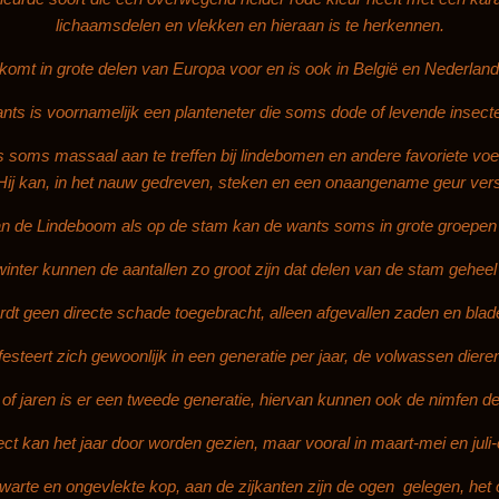
lichaamsdelen en vlekken en hieraan is te herkennen.
omt in grote delen van Europa voor en is ook in België en Nederland
nts is voornamelijk een planteneter die soms dode of levende insecte
is soms massaal aan te treffen bij lindebomen en andere favoriete v
Hij kan, in het nauw gedreven, steken en een onaangename geur ver
n de Lindeboom als op de stam kan de wants soms in grote groepen
inter kunnen de aantallen zo groot zijn dat delen van de stam gehee
dt geen directe schade toegebracht, alleen afgevallen zaden en bla
esteert zich gewoonlijk in een generatie per jaar, de volwassen diere
of jaren is er een tweede generatie, hiervan kunnen ook de nimfen d
ect kan het jaar door worden gezien, maar vooral in maart­-mei en juli­-
zwarte en ongevlekte kop, aan de zijkanten zijn de ogen gelegen, het 