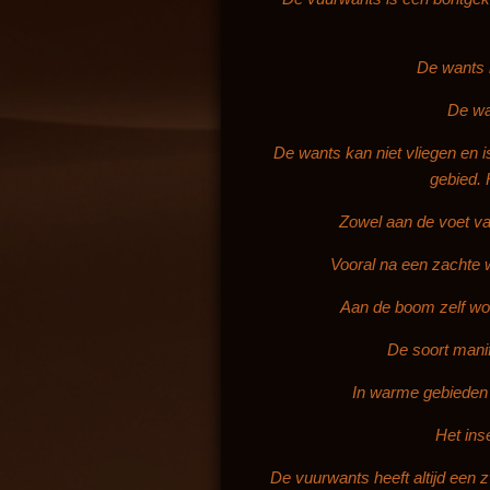
De wants k
De wa
De wants kan niet vliegen en 
gebied. 
Zowel aan de voet va
Vooral na een zachte w
Aan de boom zelf wor
De soort manif
In warme gebieden 
Het ins
De vuurwants heeft altijd een 