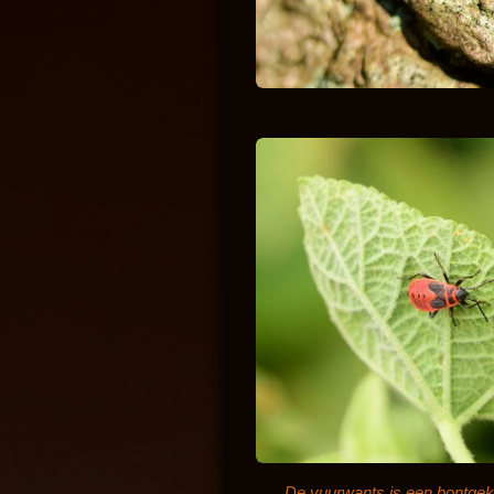
De vuurwants is een bontgekl