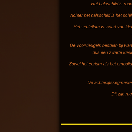
Het halsschild is roo
Achter het halsschild is het schi
Het scutellum is zwart van kl
De voorvleugels bestaan bij wan
dus een zwarte kleur
Zowel het corium als het emboli
De achterlijfssegmenten
Dit zijn ru