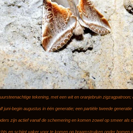
uursteenachtige tekening, met een wit en oranjebruin zigzagpatroon; di
alf juni-begin augustus in één generatie; een partiële tweede generatie
nders zijn actief vanaf de schemering en komen zowel op smeer als op
achts en schijnt vaker voor te komen op braamstruiken onder bomen d