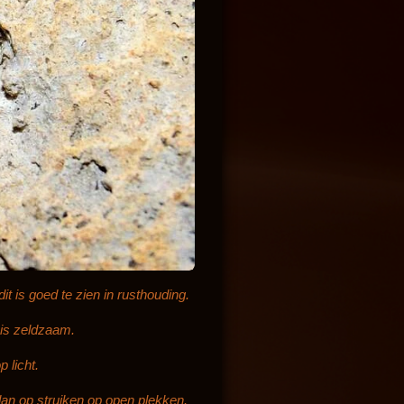
t is goed te zien in rusthouding.
 is zeldzaam.
 licht.
an op struiken op open plekken.