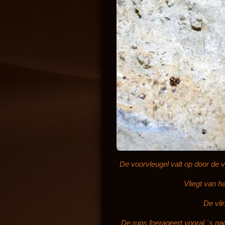
De voorvleugel valt op door de v
Vliegt van h
De vli
De rups foerageert vooral ´s n