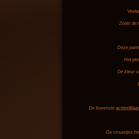
Veela
Zoals de 
Deze pants
Het pte
De kleur v
De bovenste
achterlijfa
De vrouwtjes heb