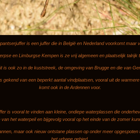
ntserjuffer is een juffer
die in België en Nederland voorkomt maar vr
erpse en Limburgse Kempen is ze vrij algemeen en plaatselijk talrijk
it is ook zo in de kuststreek, de omgeving van Brugge en die van Gen
chts gekend van een beperkt aantal vindplaatsen, vooral uit de warme
komt ook in de Ardennen voor.
er is vooral te vinden aan kleine, ondiepe waterplassen die onderhev
an het waterpeil en bijgevolg vooral op het einde van de zomer kun
annen, maar ook nieuw ontstane plassen op onder meer opgespoten ter
het urbane gebied.