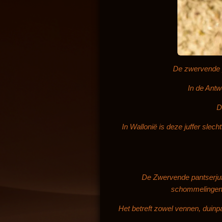
De zwervende pa
In de Antw
D
In Wallonië is deze juffer sle
De Zwervende pantserjuff
schommelingen v
Het betreft zowel vennen, duinp