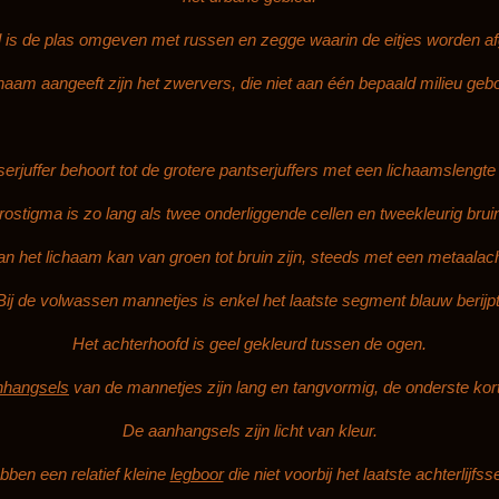
l is de plas omgeven met russen en zegge waarin de eitjes worden af
naam aangeeft zijn het zwervers, die niet aan één bepaald milieu gebo
erjuffer behoort tot de grotere pantserjuffers met een lichaamslengte 
rostigma is zo lang als twee onderliggende cellen en tweekleurig bruin
an het lichaam kan van groen tot bruin zijn, steeds met een metaalach
Bij de volwassen mannetjes is enkel het laatste segment blauw berijpt
Het achterhoofd is geel gekleurd tussen de ogen.
anhangsels
van de mannetjes zijn lang en tangvormig, de onderste kor
De aanhangsels zijn licht van kleur.
ben een relatief kleine
legboor
die niet voorbij het laatste achterlijfs