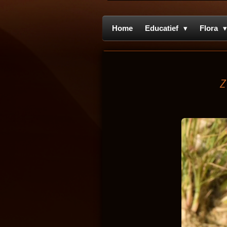
Home
Educatief
Flora
Z