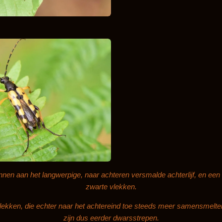
nnen aan het langwerpige, naar achteren versmalde achterlijf, en een 
zwarte vlekken.
vlekken, die echter naar het achtereind toe steeds meer samensmelten
zijn dus eerder dwarsstrepen.