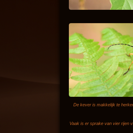
De kever is makkelijk te herke
Vaak is er sprake van vier rijen 