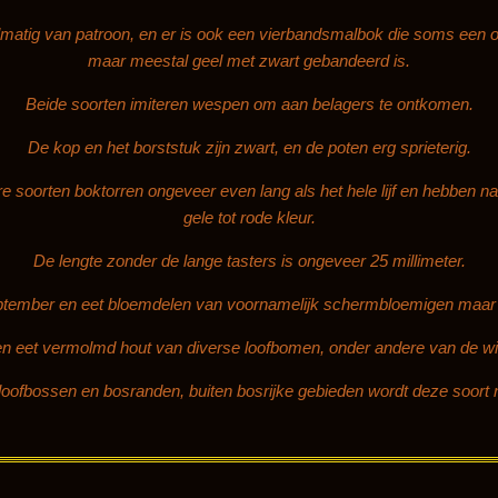
lmatig van patroon, en er is ook een vierbandsmalbok
die soms een ov
maar meestal geel met zwart gebandeerd is.
Beide soorten imiteren wespen
om aan belagers te ontkomen.
De kop en het borststuk zijn zwart, en de poten erg sprieterig.
re soorten boktorren ongeveer even lang als het hele lijf en hebben n
gele tot rode kleur.
De lengte zonder de lange tasters is ongeveer 25 millimeter.
eptember en eet bloemdelen van voornamelijk schermbloemigen maar 
en eet vermolmd hout van diverse loofbomen, onder andere van de wil
 loofbossen en bosranden, buiten bosrijke gebieden wordt deze soort 