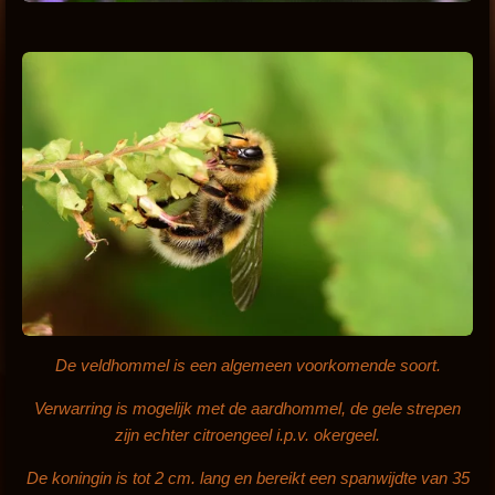
De veldhommel is een algemeen voorkomende soort.
Verwarring is mogelijk met de aardhommel, de gele strepen
zijn echter citroengeel i.p.v. okergeel.
De koningin is tot 2 cm. lang en bereikt een spanwijdte van 35