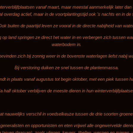
erverblijfplaatsen vanaf maart, maar meestal aanmerkelijk later dan 
al overdag actief, maar in de voortplantingstijd ook 's nachts en in d
Ook buiten de paartijd leven ze vooral in de directe nabijheid van water
g op land springen ze direct het water in en verbergen zich tussen wa
waterbodem in.
evinden zich bij zonnig weer in de bovenste waterlagen liefst nabij w
Bij verstoring duiken ze snel tussen de plantenmassa.
t in plaats vanaf augustus tot begin oktober, met een piek tussen h
a half oktober verblijven de meeste dieren in hun winterverblijfplaatse
at nauwelijks verschil in voedselkeuze tussen de drie soorten groene
eneralisten en opportunisten en eten vrijwel alle ongewervelde dieren di
 de larven daarvan), zoals vliegen, kevers, libellen, wespen en mieren,