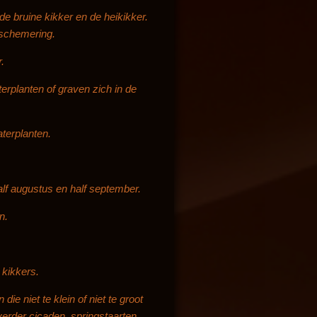
de bruine kikker en de heikikker.
e schemering.
.
terplanten of graven zich in de
aterplanten.
alf augustus en half september.
n.
 kikkers.
e niet te klein of niet te groot
 verder cicaden, springstaarten,